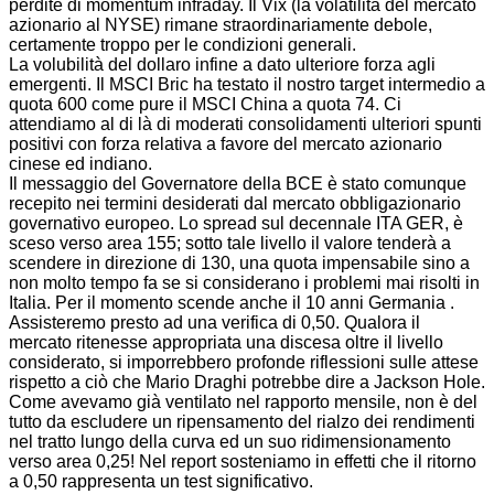
perdite di momentum infraday. Il Vix (la volatilità del mercato
azionario al NYSE) rimane straordinariamente debole,
certamente troppo per le condizioni generali.
La volubilità del dollaro infine a dato ulteriore forza agli
emergenti. Il MSCI Bric ha testato il nostro target intermedio a
quota 600 come pure il MSCI China a quota 74. Ci
attendiamo al di là di moderati consolidamenti ulteriori spunti
positivi con forza relativa a favore del mercato azionario
cinese ed indiano.
Il messaggio del Governatore della BCE è stato comunque
recepito nei termini desiderati dal mercato obbligazionario
governativo europeo. Lo spread sul decennale ITA GER, è
sceso verso area 155; sotto tale livello il valore tenderà a
scendere in direzione di 130, una quota impensabile sino a
non molto tempo fa se si considerano i problemi mai risolti in
Italia. Per il momento scende anche il 10 anni Germania .
Assisteremo presto ad una verifica di 0,50. Qualora il
mercato ritenesse appropriata una discesa oltre il livello
considerato, si imporrebbero profonde riflessioni sulle attese
rispetto a ciò che Mario Draghi potrebbe dire a Jackson Hole.
Come avevamo già ventilato nel rapporto mensile, non è del
tutto da escludere un ripensamento del rialzo dei rendimenti
nel tratto lungo della curva ed un suo ridimensionamento
verso area 0,25! Nel report sosteniamo in effetti che il ritorno
a 0,50 rappresenta un test significativo.