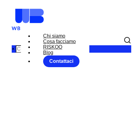
Chi siamo
Cosa facciamo
RISKOO
×
Blog
Contattaci
EURO:
TENSIONI SUL
MERCATO DEI
CAMBI