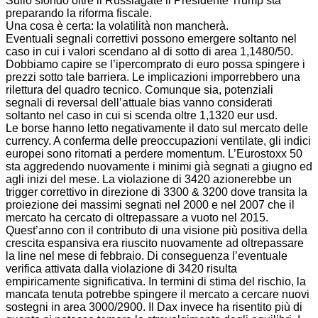
Sullo sfondo oltre il Russiagate il Presidente Trump sta
preparando la riforma fiscale.
Una cosa è certa: la volatilità non mancherà.
Eventuali segnali correttivi possono emergere soltanto nel
caso in cui i valori scendano al di sotto di area 1,1480/50.
Dobbiamo capire se l’ipercomprato di euro possa spingere i
prezzi sotto tale barriera. Le implicazioni imporrebbero una
rilettura del quadro tecnico. Comunque sia, potenziali
segnali di reversal dell’attuale bias vanno considerati
soltanto nel caso in cui si scenda oltre 1,1320 eur usd.
Le borse hanno letto negativamente il dato sul mercato delle
currency. A conferma delle preoccupazioni ventilate, gli indici
europei sono ritornati a perdere momentum. L’Eurostoxx 50
sta aggredendo nuovamente i minimi già segnati a giugno ed
agli inizi del mese. La violazione di 3420 azionerebbe un
trigger correttivo in direzione di 3300 & 3200 dove transita la
proiezione dei massimi segnati nel 2000 e nel 2007 che il
mercato ha cercato di oltrepassare a vuoto nel 2015.
Quest’anno con il contributo di una visione più positiva della
crescita espansiva era riuscito nuovamente ad oltrepassare
la line nel mese di febbraio. Di conseguenza l’eventuale
verifica attivata dalla violazione di 3420 risulta
empiricamente significativa. In termini di stima del rischio, la
mancata tenuta potrebbe spingere il mercato a cercare nuovi
sostegni in area 3000/2900. Il Dax invece ha risentito più di