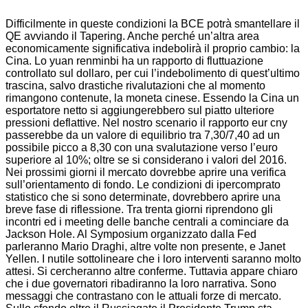
Difficilmente in queste condizioni la BCE potrà smantellare il
QE avviando il Tapering. Anche perché un’altra area
economicamente significativa indebolirà il proprio cambio: la
Cina. Lo yuan renminbi ha un rapporto di fluttuazione
controllato sul dollaro, per cui l’indebolimento di quest’ultimo
trascina, salvo drastiche rivalutazioni che al momento
rimangono contenute, la moneta cinese. Essendo la Cina un
esportatore netto si aggiungerebbero sul piatto ulteriore
pressioni deflattive. Nel nostro scenario il rapporto eur cny
passerebbe da un valore di equilibrio tra 7,30/7,40 ad un
possibile picco a 8,30 con una svalutazione verso l’euro
superiore al 10%; oltre se si considerano i valori del 2016.
Nei prossimi giorni il mercato dovrebbe aprire una verifica
sull’orientamento di fondo. Le condizioni di ipercomprato
statistico che si sono determinate, dovrebbero aprire una
breve fase di riflessione. Tra trenta giorni riprendono gli
incontri ed i meeting delle banche centrali a cominciare da
Jackson Hole. Al Symposium organizzato dalla Fed
parleranno Mario Draghi, altre volte non presente, e Janet
Yellen. I nutile sottolineare che i loro interventi saranno molto
attesi. Si cercheranno altre conferme. Tuttavia appare chiaro
che i due governatori ribadiranno la loro narrativa. Sono
messaggi che contrastano con le attuali forze di mercato.