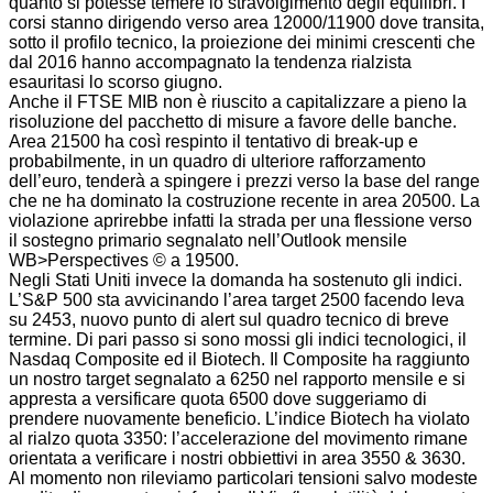
quanto si potesse temere lo stravolgimento degli equilibri. I
corsi stanno dirigendo verso area 12000/11900 dove transita,
sotto il profilo tecnico, la proiezione dei minimi crescenti che
dal 2016 hanno accompagnato la tendenza rialzista
esauritasi lo scorso giugno.
Anche il FTSE MIB non è riuscito a capitalizzare a pieno la
risoluzione del pacchetto di misure a favore delle banche.
Area 21500 ha così respinto il tentativo di break-up e
probabilmente, in un quadro di ulteriore rafforzamento
dell’euro, tenderà a spingere i prezzi verso la base del range
che ne ha dominato la costruzione recente in area 20500. La
violazione aprirebbe infatti la strada per una flessione verso
il sostegno primario segnalato nell’Outlook mensile
WB>Perspectives © a 19500.
Negli Stati Uniti invece la domanda ha sostenuto gli indici.
L’S&P 500 sta avvicinando l’area target 2500 facendo leva
su 2453, nuovo punto di alert sul quadro tecnico di breve
termine. Di pari passo si sono mossi gli indici tecnologici, il
Nasdaq Composite ed il Biotech. Il Composite ha raggiunto
un nostro target segnalato a 6250 nel rapporto mensile e si
appresta a versificare quota 6500 dove suggeriamo di
prendere nuovamente beneficio. L’indice Biotech ha violato
al rialzo quota 3350: l’accelerazione del movimento rimane
orientata a verificare i nostri obbiettivi in area 3550 & 3630.
Al momento non rileviamo particolari tensioni salvo modeste