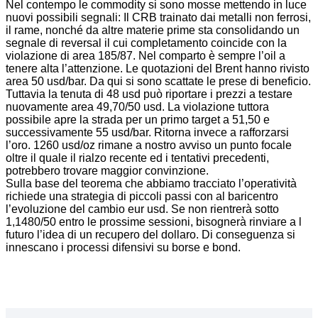
Nel contempo le commodity si sono mosse mettendo in luce
nuovi possibili segnali: Il CRB trainato dai metalli non ferrosi,
il rame, nonché da altre materie prime sta consolidando un
segnale di reversal il cui completamento coincide con la
violazione di area 185/87. Nel comparto è sempre l’oil a
tenere alta l’attenzione. Le quotazioni del Brent hanno rivisto
area 50 usd/bar. Da qui si sono scattate le prese di beneficio.
Tuttavia la tenuta di 48 usd può riportare i prezzi a testare
nuovamente area 49,70/50 usd. La violazione tuttora
possibile apre la strada per un primo target a 51,50 e
successivamente 55 usd/bar. Ritorna invece a rafforzarsi
l’oro. 1260 usd/oz rimane a nostro avviso un punto focale
oltre il quale il rialzo recente ed i tentativi precedenti,
potrebbero trovare maggior convinzione.
Sulla base del teorema che abbiamo tracciato l’operatività
richiede una strategia di piccoli passi con al baricentro
l’evoluzione del cambio eur usd. Se non rientrerà sotto
1,1480/50 entro le prossime sessioni, bisognerà rinviare a l
futuro l’idea di un recupero del dollaro. Di conseguenza si
innescano i processi difensivi su borse e bond.