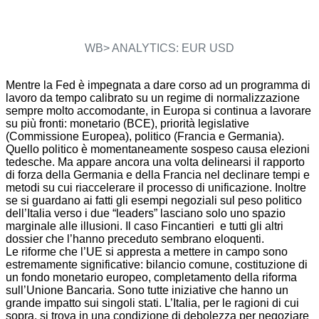
WB> ANALYTICS: EUR USD
Mentre la Fed è impegnata a dare corso ad un programma di
lavoro da tempo calibrato su un regime di normalizzazione
sempre molto accomodante, in Europa si continua a lavorare
su più fronti: monetario (BCE), priorità legislative
(Commissione Europea), politico (Francia e Germania).
Quello politico è momentaneamente sospeso causa elezioni
tedesche. Ma appare ancora una volta delinearsi il rapporto
di forza della Germania e della Francia nel declinare tempi e
metodi su cui riaccelerare il processo di unificazione. Inoltre
se si guardano ai fatti gli esempi negoziali sul peso politico
dell’Italia verso i due “leaders” lasciano solo uno spazio
marginale alle illusioni. Il caso Fincantieri e tutti gli altri
dossier che l’hanno preceduto sembrano eloquenti.
Le riforme che l’UE si appresta a mettere in campo sono
estremamente significative: bilancio comune, costituzione di
un fondo monetario europeo, completamento della riforma
sull’Unione Bancaria. Sono tutte iniziative che hanno un
grande impatto sui singoli stati. L’Italia, per le ragioni di cui
sopra, si trova in una condizione di debolezza per negoziare