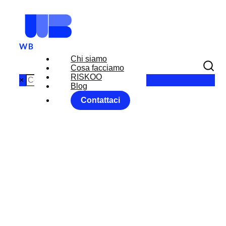
Chi siamo
Cosa facciamo
RISKOO
×
Blog
Contattaci
WILLKOMME
N GERMANIA
Home
Forex Market
Senza categoria
WILLKOMMEN GERMANIA