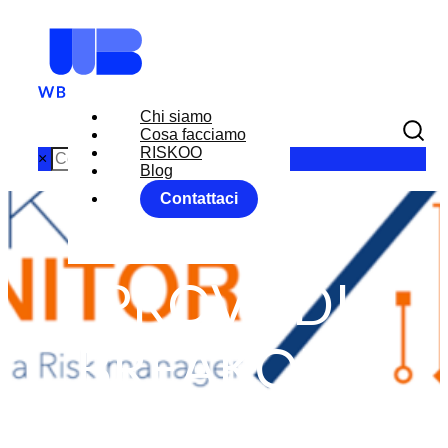
Chi siamo
Cosa facciamo
RISKOO
×
Blog
Contattaci
EUR USD
PROVE DI
BREAKOUT
Home
FOREX
News
...
EUR USD PROVE DI BREAKOUT