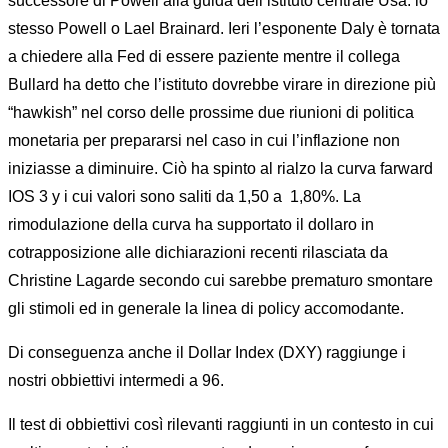
successore di Powell alla guida dell’istituto centrale Usa: lo
stesso Powell o Lael Brainard. Ieri l’esponente Daly è tornata
a chiedere alla Fed di essere paziente mentre il collega
Bullard ha detto che l’istituto dovrebbe virare in direzione più
“hawkish” nel corso delle prossime due riunioni di politica
monetaria per prepararsi nel caso in cui l’inflazione non
iniziasse a diminuire. Ciò ha spinto al rialzo la curva farward
IOS 3 y i cui valori sono saliti da 1,50 a 1,80%. La
rimodulazione della curva ha supportato il dollaro in
cotrapposizione alle dichiarazioni recenti rilasciata da
Christine Lagarde secondo cui sarebbe prematuro smontare
gli stimoli ed in generale la linea di policy accomodante.
Di conseguenza anche il Dollar Index (DXY) raggiunge i
nostri obbiettivi intermedi a 96.
Il test di obbiettivi così rilevanti raggiunti in un contesto in cui