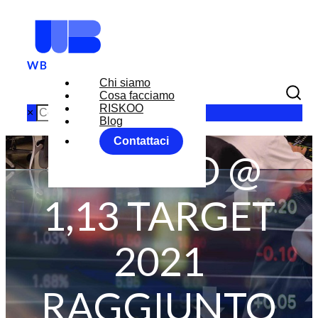
Chi siamo
Cosa facciamo
RISKOO
×
Blog
Contattaci
EUR USD @
1,13 TARGET
2021
RAGGIUNTO