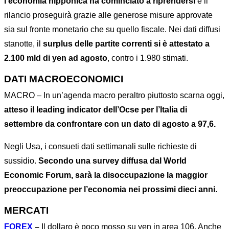
l’economia nipponica ha cominciato a riprendersi
e il
rilancio proseguirà grazie alle generose misure approvate
sia sul fronte monetario che su quello fiscale. Nei dati diffusi
stanotte, il
surplus delle partite correnti si è attestato a
2.100 mld di yen ad agosto
, contro i 1.980 stimati.
DATI MACROECONOMICI
MACRO – In un’agenda macro peraltro piuttosto scarna oggi,
atteso il leading indicator dell’Ocse per l’Italia di
settembre da confrontare con un dato di agosto a 97,6.
Negli Usa, i consueti dati settimanali sulle richieste di
sussidio.
Secondo una survey diffusa dal World
Economic Forum, sarà la disoccupazione la maggior
preoccupazione per l’economia nei prossimi dieci anni.
MERCATI
FOREX
–
Il dollaro è poco mosso su yen in area 106. Anche