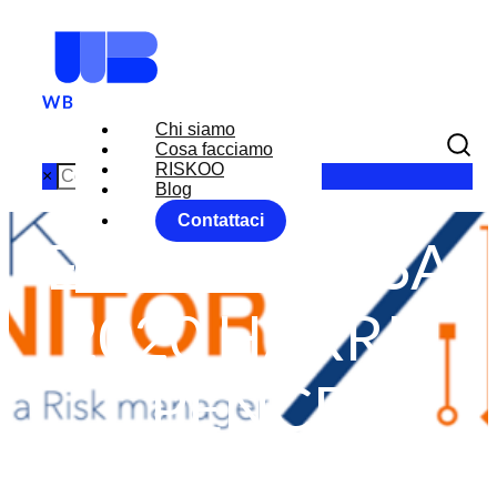
Chi siamo
Cosa facciamo
RISKOO
×
Blog
Contattaci
ELEZIONI USA
2020 HARRIS
PENCE
Home
Bonds
Commodity
...
ELEZIONI USA 2020 HARRIS PENCE