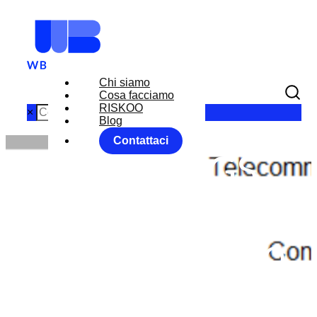
Chi siamo
Cosa facciamo
RISKOO
×
Blog
Contattaci
EARNINGS
GROWTH IN
EUROPE 2020
Home
Equity Market
News
EARNINGS GROWTH IN EUROPE 2020