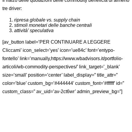
Il rialzo delle quotazioni delle commodity beneficia di almeno
tre driver:
ripresa globale vs. supply chain
stimoli monetari delle banche centrali
attività’ speculativa
[av_button label=’PER CONTINUARE A LEGGERE
Cliccami’ icon_select=’yes’ icon=’ue84c’ font=’entypo-
fontello’ link=’manually,https://www.wbadvisors.it/portfolio-
articoli/wb-commodity-perspectives/’ link_target=’_blank’
size=’small’ position=’center’ label_display=” title_attr=”
color=’blue’ custom_bg=’#444444′ custom_font=’#ffffff’ id=”
custom_class=” av_uid=’av-2ct6wr’ admin_preview_bg=”]