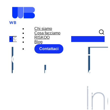
Chi siamo
Cosa facciamo
RISKOO
×
Blog
Contattaci
COMMODITY
PERSPECTIVE
S LUGLIO 21
Home
News
WB Perspectives
COMMODITY PERSPECTIVES LUGLIO 21