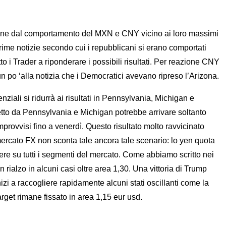
oviene dal comportamento del MXN e CNY vicino ai loro massimi
rime notizie secondo cui i repubblicani si erano comportati
to i Trader a riponderare i possibili risultati. Per reazione CNY
 un po ‘alla notizia che i Democratici avevano ripreso l’Arizona.
nziali si ridurrà ai risultati in Pennsylvania, Michigan e
o netto da Pennsylvania e Michigan potrebbe arrivare soltanto
provvisi fino a venerdì. Questo risultato molto ravvicinato
 mercato FX non sconta tale ancora tale scenario: lo yen quota
gere su tutti i segmenti del mercato. Come abbiamo scritto nei
 rialzo in alcuni casi oltre area 1,30. Una vittoria di Trump
i a raccogliere rapidamente alcuni stati oscillanti come la
get rimane fissato in area 1,15 eur usd.