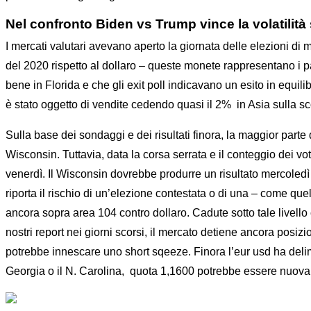
Nel confronto Biden vs Trump vince la volatilità 
I mercati valutari avevano aperto la giornata delle elezioni 
del 2020 rispetto al dollaro – queste monete rappresentano i pa
bene in Florida e che gli exit poll indicavano un esito in equili
è stato oggetto di vendite cedendo quasi il 2%
in Asia sulla s
Sulla base dei sondaggi e dei risultati finora, la maggior parte d
Wisconsin. Tuttavia, data la corsa serrata e il conteggio dei vot
venerdì. Il Wisconsin dovrebbe produrre un risultato mercoledì 
riporta il rischio di un’elezione contestata o di una – come qu
ancora sopra area 104 contro dollaro. Cadute sotto tale livello
nostri report nei giorni scorsi, il mercato detiene ancora posizi
potrebbe innescare uno short sqeeze. Finora l’eur usd ha delim
Georgia o il N. Carolina,
quota 1,1600 potrebbe essere nuovame