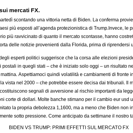
sui mercati FX.
di martedì scontando una vittoria netta di Biden. La conferma pr
esi più esposti all’agenda protezionistica di Trump.Invece, le p
brio più ravvicinato di quanto il mercato scontasse, hanno costret
corta delle notizie provenienti dalla Florida, prima di riprendersi
egli esperti politici suggerisce che la corsa alle elezioni preside
i postali in quegli stati – che è iniziato solo oggi – un risultat
mattina. Aspettiamoci quindi volatilità e cambiamenti di fronte im
ella vista nel 2000 – che potrebbe essere decisa dai tribunali. Il
 costituiscono segnali di avversione al rischio importanti da leg
oni corte di dollari. Molte banche stimano per il cambio eur usd un
itato la propria debolezza 1,1600, ma a meno che Biden non iniz
nte sotto pressione. Come anticipato da settimane il nostro tar