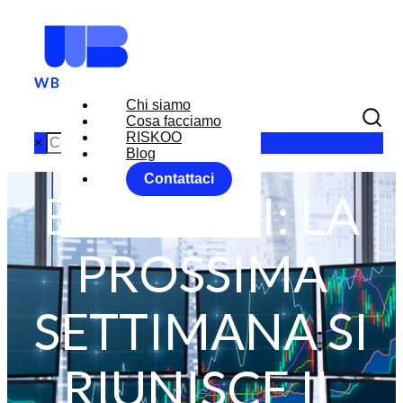
Chi siamo
Cosa facciamo
RISKOO
×
Blog
Contattaci
BCE TASSI: LA
PROSSIMA
SETTIMANA SI
RIUNISCE IL