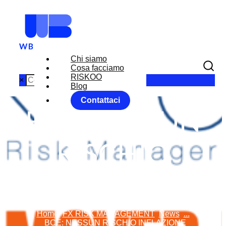
Chi siamo
Cosa facciamo
RISKOO
×
Blog
Contattaci
BCE: NESSUN
RISCHIO
INFLAZIONE
Home
FX RISK MANAGEMENT
News
...
BCE: NESSUN RISCHIO INFLAZIONE