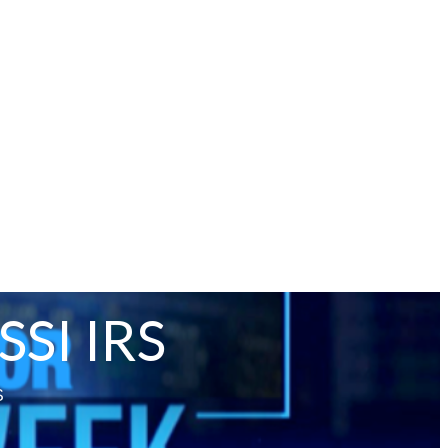
SSI IRS
S