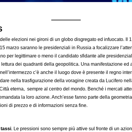
S
elle elezioni nei gironi di un globo disgregato ed infuocato. Il 1
 15 marzo saranno le presidenziali in Russia a focalizzare l’att
no per legittimare o meno il candidato sfidante alle presidenzi
a lettura dei quadranti della geopolitica. Una manifestazione ed
nell’intermezzo c’è anche il luogo dove è presente il regno inte
re nella trasfigurazione della voragine creata da Lucifero nella 
ttà eterna, sempre al centro del mondo. Benché i mercati attend
emandata la loro azione. Anch’esse fanno parte della geometria fra
oni di prezzo e di informazioni senza fine.
tassi
. Le pressioni sono sempre più attive sul fronte di un az