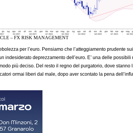
YCLE – FX RISK MANAGEMENT
e debolezza per l’euro. Pensiamo che l’atteggiamento prudente su
 indesiderato deprezzamento dell’euro. E’ una delle possibili r
n modo più deciso. Del resto il regno del purgatorio, dove stan
atori ormai liberi dal male, dopo aver scontato la pena dell’infl