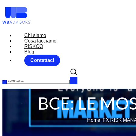
Chi siamo
Chi siamo
Cosa facciamo
Cosa facciamo
RISKOO
RISKOO
Blog
Blog
Contattaci
Contattaci
×
BCE: LE MOS
Home
FX RISK MA