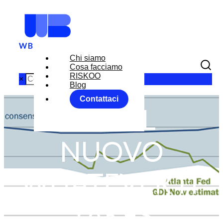
Chi siamo
Cosa facciamo
RISKOO
×
Blog
Contattaci
BCE: IL
NUOVO
WHATEVER IT
TAKES