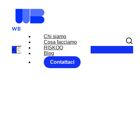
Chi siamo
Cosa facciamo
RISKOO
×
Blog
Contattaci
BCE:
CONFERMA
L’ORIENTAME
NTO VERSO IL