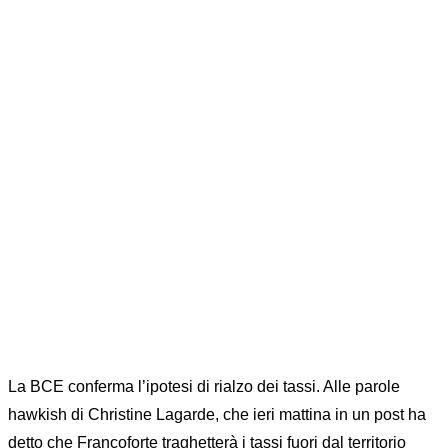
RIALZO DEI
TASSI
Home
FOREX
News
...
BCE: CONFERMA L’ORIENTAMENTO VERSO IL
RIALZO DEI TASSI
La BCE conferma l’ipotesi di rialzo dei tassi. Alle parole
hawkish di Christine Lagarde, che ieri mattina in un post ha
detto che Francoforte traghetterà i tassi fuori dal territorio