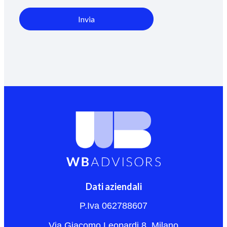
Invia
Dati aziendali
P.Iva 062788607
Via Giacomo Leopardi 8, Milano