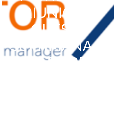
RIUNIONE
QUESTA
SETTIMANA A
PARTIRE
DALLA FED
Home
News
RISKOO MONITOR
...
BANCHE CENTRALI: MEZZO MONDO IN
RIUNIONE QUESTA SETTIMANA A PARTIRE
DALLA FED