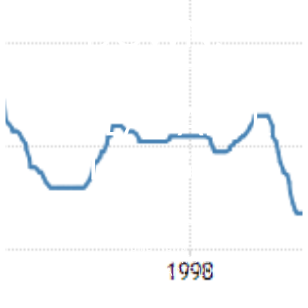
DOWN:
EFFETTI
SULLA PARTE
LUNGA
DELLA CURVA
Home
News
BANCHE CENTRALI E’ INIZIATO IL COUNT
DOWN: EFFETTI SULLA PARTE LUNGA DELLA
CURVA