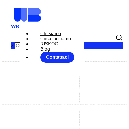
Chi siamo
Cosa facciamo
RISKOO
×
Blog
Contattaci
BANCHE
CENTRALI E’
INIZIATO IL
COUNT