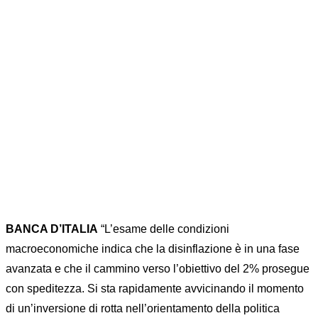
TASSI
Home
FOREX
FX RISK MANAGEMENT
...
BANCA D’ITALIA: SI AVVICINA IL TAGLIO DEI
TASSI
BANCA D’ITALIA
“L’esame delle condizioni
macroeconomiche indica che la disinflazione è in una fase
avanzata e che il cammino verso l’obiettivo del 2% prosegue
con speditezza. Si sta rapidamente avvicinando il momento
di un’inversione di rotta nell’orientamento della politica