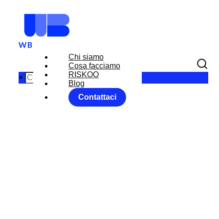
Chi siamo
Cosa facciamo
RISKOO
×
Blog
Contattaci
BANCA
D’ITALIA: SI
AVVICINA IL
TAGLIO DEI