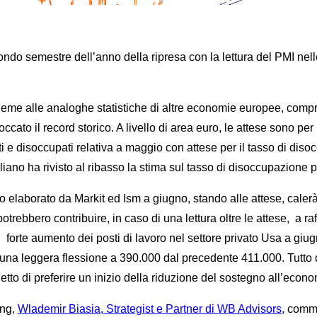
do semestre dell’anno della ripresa con la lettura del PMI nelle 
sieme alle analoghe statistiche di altre economie europee, compre
o il record storico. A livello di area euro, le attese sono per una
i e disoccupati relativa a maggio con attese per il tasso di di
taliano ha rivisto al ribasso la stima sul tasso di disoccupazione 
ero elaborato da Markit ed Ism a giugno, stando alle attese, cale
trebbero contribuire, in caso di una lettura oltre le attese, a raf
n forte aumento dei posti di lavoro nel settore privato Usa a gi
una leggera flessione a 390.000 dal precedente 411.000. Tutto q
etto di preferire un inizio della riduzione del sostegno all’econ
ing,
Wlademir Biasia, Strategist e Partner di WB Advisors,
commen