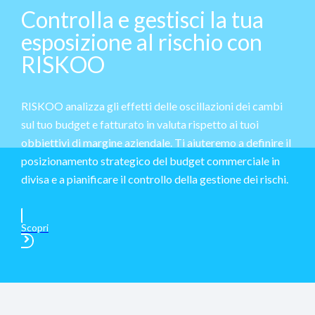
Controlla e gestisci la tua
esposizione al rischio con
RISKOO
RISKOO analizza gli effetti delle oscillazioni dei cambi
sul tuo budget e fatturato in valuta rispetto ai tuoi
obbiettivi di margine aziendale. Ti aiuteremo a definire il
posizionamento strategico del budget commerciale in
divisa e a pianificare il controllo della gestione dei rischi.
Scopri