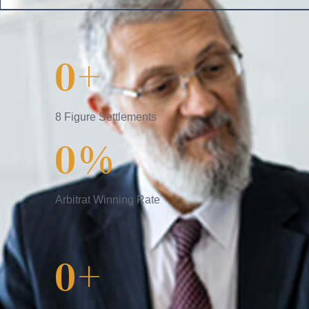
0
+
8 Figure Settlements
0
%
Arbitrat Winning Rate
0
+