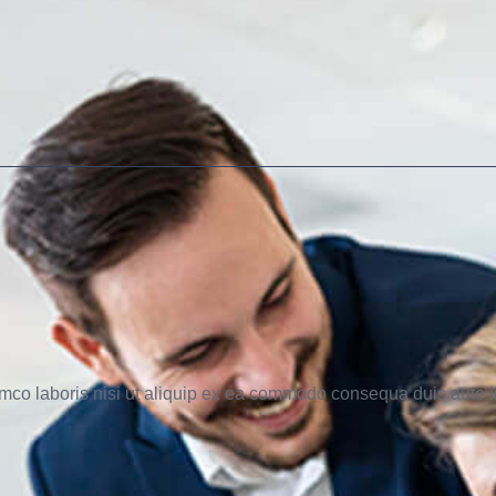
mco laboris nisi ut aliquip ex ea commodo consequa duis aute ir