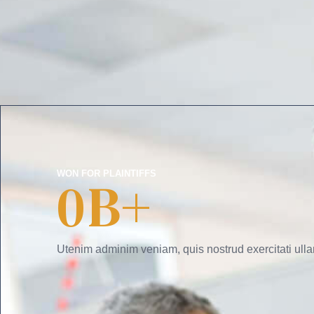
WON FOR PLAINTIFFS
0
B+
Utenim adminim veniam, quis nostrud exercitati ulla