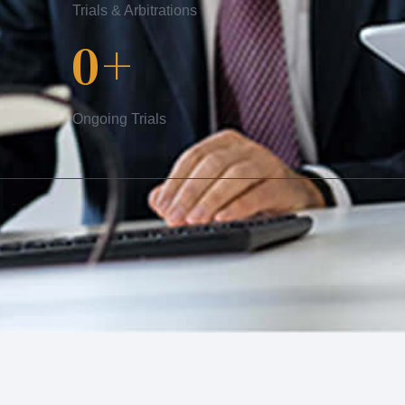
Trials & Arbitrations
0
+
Ongoing Trials