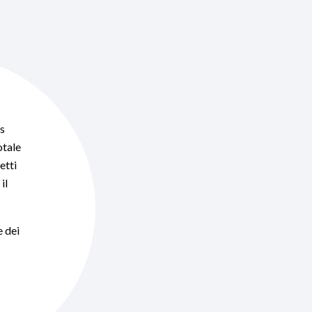
us
otale
etti
il
e dei