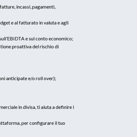
(fatture, incassi, pagamenti,
dget e al fatturato in valuta e agli
i sull’EBIDTA e sul conto economico;
tione proattiva del rischio di
ni anticipate e/o roll over);
iale in divisa, ti aiuta a definire i
taforma, per configurare il tuo