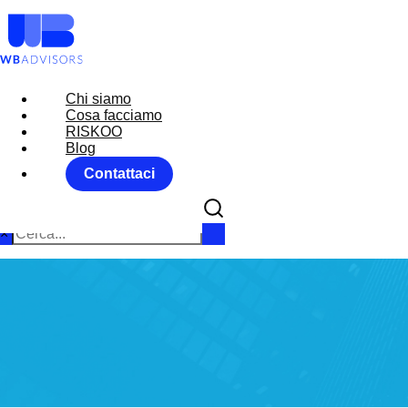
Chi siamo
Chi siamo
Cosa facciamo
Cosa facciamo
RISKOO
RISKOO
Blog
Blog
Contattaci
Contattaci
×