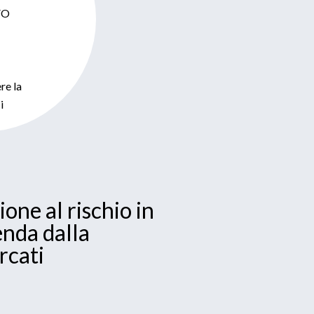
CFO
re la
i
ione al rischio in
enda dalla
rcati