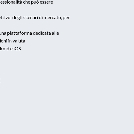
fessionalità che può essere
ttivo, degli scenari di mercato, per
na piattaforma dedicata alle
oni in valuta
droid e iOS
: