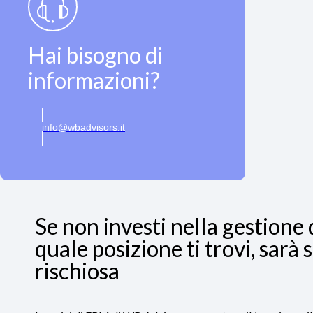
Hai bisogno di
informazioni?
info@wbadvisors.it
Se non investi nella gestione 
quale posizione ti trovi, sar
rischiosa