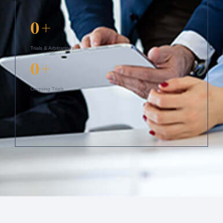
0
+
Trials & Arbitrations
0
+
Ongoing Trials