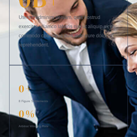
Utenim adminim veniam, quis nostrud
exercitati ullamco laboris nisi ut aliquip ex ea
commodo consequa duis aute irure dolor in
reprehenderit.
0
+
8 Figure Settlements
0
%
Arbitrat Winning Rate