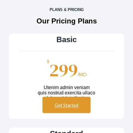
PLANS & PRICING
Our Pricing Plans
Basic
299
$
/MO
Utenim admin veniam
quis nostrud exercita ullaco
labos nisiut aliquip
Get Started