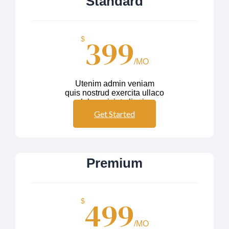
Standard
399
$
/MO
Utenim admin veniam
quis nostrud exercita ullaco
labos nisiut aliquip
Get Started
Premium
499
$
/MO