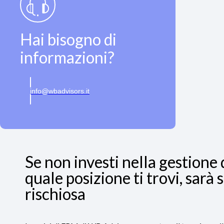
Hai bisogno di
informazioni?
info@wbadvisors.it
Se non investi nella gestione 
quale posizione ti trovi, sar
rischiosa