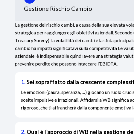
Gestione Rischio Cambio
La gestione del rischio cambi, a causa della sua elevata vol
strategica per raggiungere gli obiettivi aziendali. Second
Treasury Survey), la volatilità dei cambi è la sfida principal
cambio ha impatti significatavi sulla competitività Le val
aziendale: è indispensabile quindi avere una strategia valuta
prevenire perdite che possono intaccare l’EBIDTA.
1.
Sei sopraffatto dalla crescente complessit
Le emozioni (paura, speranza, …) giocano un ruolo cruci
scelte impulsive e irrazionali. Affidarsi a WB significa 
rigoroso, che ti affrancherà dalla componente emotiva le
2.
Qual è l’approccio di WB nella gestione de