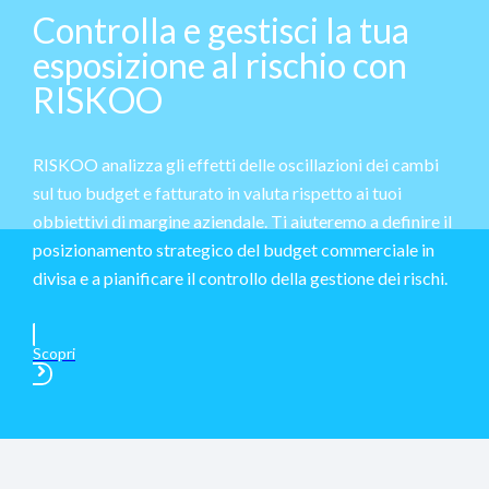
Controlla e gestisci la tua
esposizione al rischio con
RISKOO
RISKOO analizza gli effetti delle oscillazioni dei cambi
sul tuo budget e fatturato in valuta rispetto ai tuoi
obbiettivi di margine aziendale. Ti aiuteremo a definire il
posizionamento strategico del budget commerciale in
divisa e a pianificare il controllo della gestione dei rischi.
Scopri