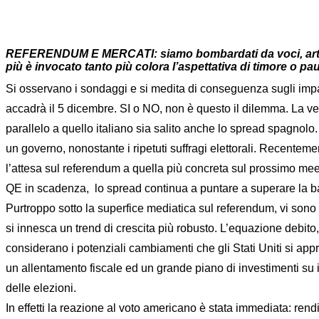
REFERENDUM E MERCATI: siamo bombardati da voci, articoli
più è invocato tanto più colora l’aspettativa di timore o pa
Si osservano i sondaggi e si medita di conseguenza sugli impatt
accadrà il 5 dicembre. SI o NO, non è questo il dilemma. La vera
parallelo a quello italiano sia salito anche lo spread spagnolo.
un governo, nonostante i ripetuti suffragi elettorali. Recentem
l’attesa sul referendum a quella più concreta sul prossimo me
QE in scadenza, lo spread continua a puntare a superare la bar
Purtroppo sotto la superfice mediatica sul referendum, vi sono
si innesca un trend di crescita più robusto. L’equazione debito, c
considerano i potenziali cambiamenti che gli Stati Uniti si appr
un allentamento fiscale ed un grande piano di investimenti su 
delle elezioni.
In effetti la reazione al voto americano è stata immediata: rend