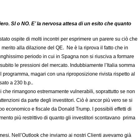
o. SI o NO. E’ la nervosa attesa di un esito che quanto
tato ospite di molti incontri per esprimere un parere su ciò che
erito alla dilazione del QE. Ne è la riprova il fatto che in
 lunghissimo periodo in cui in Spagna non si riusciva a formare
 subito le pressioni del mercato. Indubbiamente l’Italia somma
 programma, magari con una riproposizione rivista rispetto al
sato a 230 b.p..
ali che rimangono estremamente vulnerabili, soprattutto se non
ttenzioni da parte degli investitori. Ciò è ancor più vero se si
po economico e fiscale da Donald Trump. I possibili effetti di
nto più restrittivo di quanto gli investitori scontavano prima
4 mesi. Nell’Outlook che inviamo ai nostri Clienti avevamo già