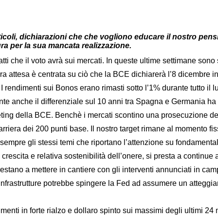
, dichiarazioni che che vogliono educare il nostro pensier
ura per la sua mancata realizzazione.
i che il voto avrà sui mercati. In queste ultime settimane sono s
 attesa è centrata su ciò che la BCE dichiarerà l’8 dicembre in m
 I rendimenti sui Bonos erano rimasti sotto l’1% durante tutto il
ente anche il differenziale sul 10 anni tra Spagna e Germania ha
eting della BCE. Benchè i mercati scontino una prosecuzione del
riera dei 200 punti base. Il nostro target rimane al momento fis
 sempre gli stessi temi che riportano l’attenzione su fondament
rescita e relativa sostenibilità dell’onere, si presta a continue a
estano a mettere in cantiere con gli interventi annunciati in cam
infrastrutture potrebbe spingere la Fed ad assumere un atteggiame
imenti in forte rialzo e dollaro spinto sui massimi degli ultimi 2