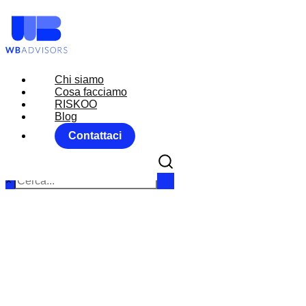
Chi siamo
Chi siamo
Cosa facciamo
Cosa facciamo
RISKOO
RISKOO
Blog
Blog
Contattaci
Contattaci
×
REFER
Home