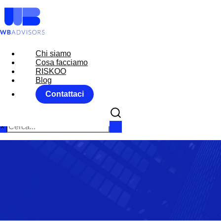
Chi siamo
Chi siamo
Cosa facciamo
Cosa facciamo
RISKOO
RISKOO
Blog
Blog
Contattaci
Contattaci
×