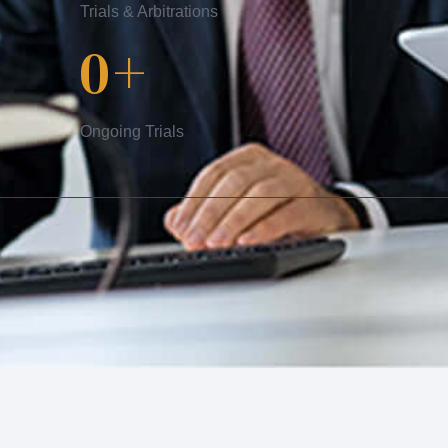
Trials & Arbitrations
0
+
Ongoing Trials