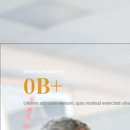
WON FOR PLAINTIFFS
0
B+
Utenim adminim veniam, quis nostrud exercitati ulla