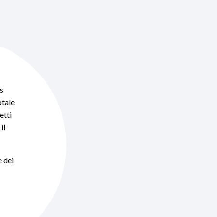
us
otale
etti
il
e dei