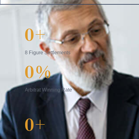
0
+
8 Figure Settlements
0
%
Arbitrat Winning Rate
0
+