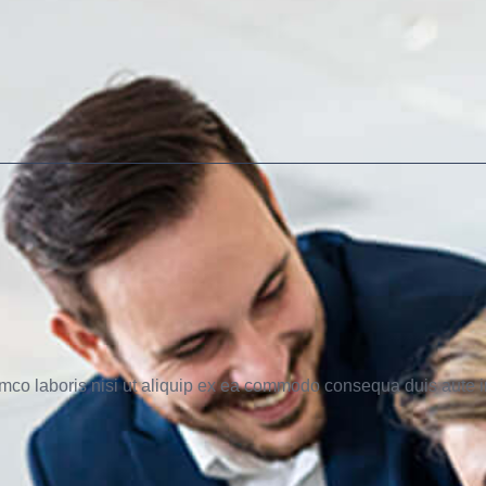
mco laboris nisi ut aliquip ex ea commodo consequa duis aute ir