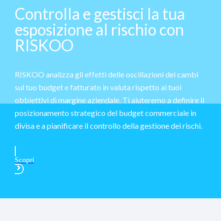
Controlla e gestisci la tua
esposizione al rischio con
RISKOO
RISKOO analizza gli effetti delle oscillazioni dei cambi
sul tuo budget e fatturato in valuta rispetto ai tuoi
obbiettivi di margine aziendale. Ti aiuteremo a definire il
posizionamento strategico del budget commerciale in
divisa e a pianificare il controllo della gestione dei rischi.
Scopri