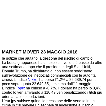
Home
News
MARKET MOVER 23 MAGGIO 2018
MARKET MOVER 23 MAGGIO 2018
le notizie che aiutano la gestione del rischio di cambio
La borsa giapponese ha chiuso sul livello più basso da oltre
una settimana dopo che il presidente degli Stati Uniti,
Donald Trump, ha dichiarato di non essere soddisfatto
sull’evoluzione dei negoziati commerciali con le autorità
cinesi. L’indice
Nikkei
ha perso l’1,2% a 22.689,74 punti,
poco sopra quota 22.649,85, il minimo dall’11 maggio.
L’indice
Topix
ha chiuso a -0,7%. Il dollaro ha perso lo 0,4%
contro lo yen arrivando a 110,49 yen penalizzando i titoli più
orientati alle esportazioni.
L’eur jpy subisce quindi la pressione delle vendite in un
clima in cui prevale un segnale di avversione al rischio.