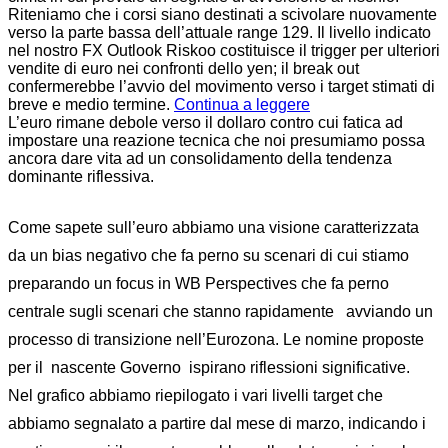
Riteniamo che i corsi siano destinati a scivolare nuovamente
verso la parte bassa dell’attuale range 129. Il livello indicato
nel nostro FX Outlook Riskoo costituisce il trigger per ulteriori
vendite di euro nei confronti dello yen; il break out
confermerebbe l’avvio del movimento verso i target stimati di
breve e medio termine.
Continua a leggere
L’euro rimane debole verso il dollaro contro cui fatica ad
impostare una reazione tecnica che noi presumiamo possa
ancora dare vita ad un consolidamento della tendenza
dominante riflessiva.
Come sapete sull’euro abbiamo una visione caratterizzata
da un bias negativo che fa perno su scenari di cui stiamo
preparando un focus in WB Perspectives che fa perno
centrale sugli scenari che stanno rapidamente avviando un
processo di transizione nell’Eurozona. Le nomine proposte
per il nascente Governo ispirano riflessioni significative.
Nel grafico abbiamo riepilogato i vari livelli target che
abbiamo segnalato a partire dal mese di marzo, indicando i