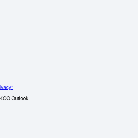
rivacy*
ISKOO Outlook