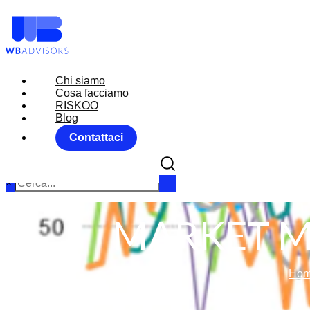
Chi siamo
Chi siamo
Cosa facciamo
Cosa facciamo
RISKOO
RISKOO
Blog
Blog
Contattaci
Contattaci
×
MARKET M
Ho