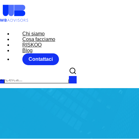
Chi siamo
Chi siamo
Cosa facciamo
Cosa facciamo
RISKOO
RISKOO
Blog
Blog
Contattaci
Contattaci
×