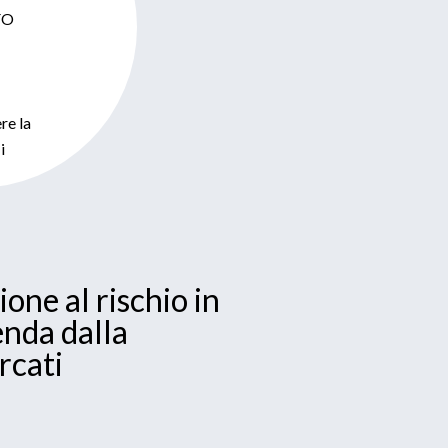
CFO
re la
i
ione al rischio in
enda dalla
rcati