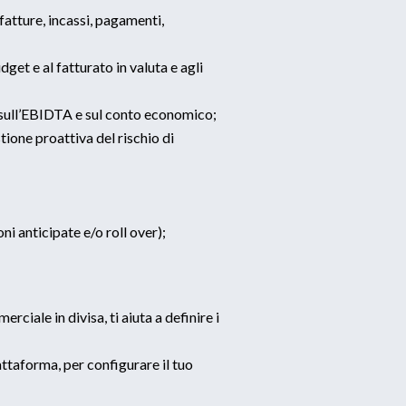
(fatture, incassi, pagamenti,
dget e al fatturato in valuta e agli
i sull’EBIDTA e sul conto economico;
tione proattiva del rischio di
ni anticipate e/o roll over);
iale in divisa, ti aiuta a definire i
taforma, per configurare il tuo