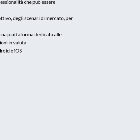
fessionalità che può essere
ttivo, degli scenari di mercato, per
na piattaforma dedicata alle
oni in valuta
droid e iOS
: