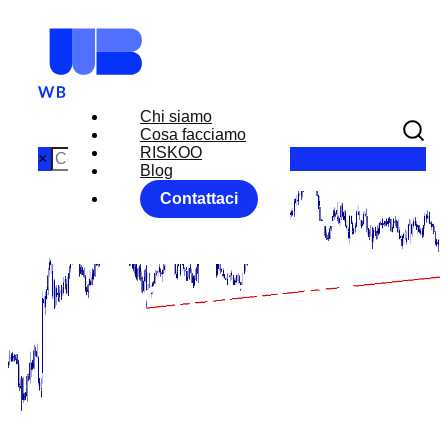
Chi siamo
Cosa facciamo
RISKOO
×
Blog
Contattaci
MARKET
MOVER 28
MARZO 2019
Home
News
MARKET MOVER 28 MARZO 2019