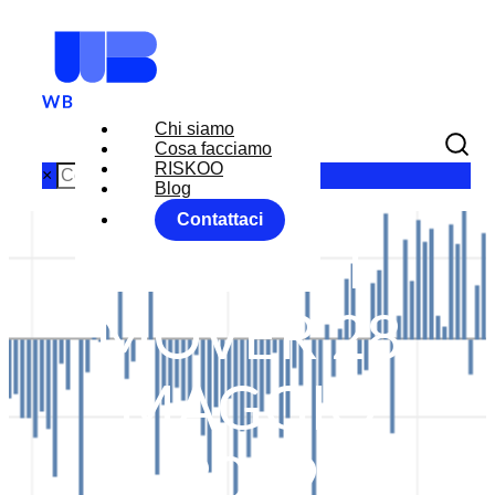
Chi siamo
Cosa facciamo
RISKOO
×
Blog
Contattaci
MARKET
MOVER 28
MAGGIO
2019