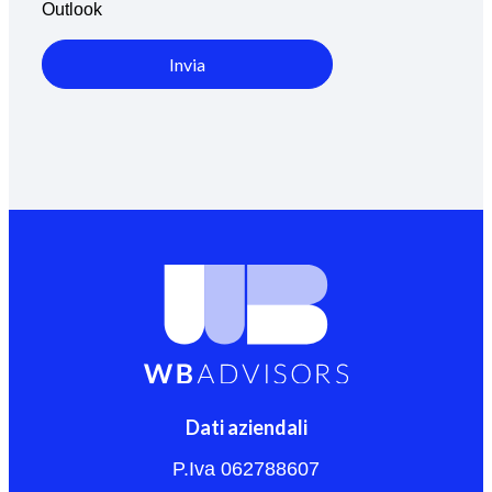
Outlook
Invia
Dati aziendali
P.Iva 062788607