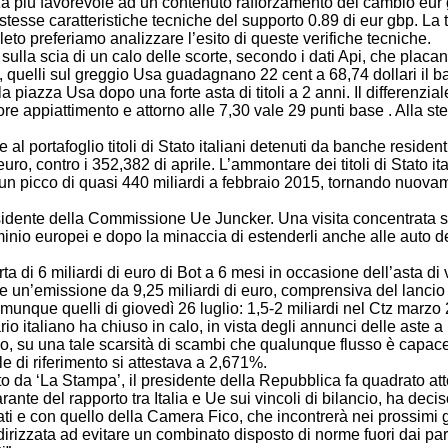
nza più favorevole ad un contenuto rafforzamento del cambio eur
le stesse caratteristiche tecniche del supporto 0.89 di eur gbp. La 
to preferiamo analizzare l’esito di queste verifiche tecniche.
la scia di un calo delle scorte, secondo i dati Api, che placano i
e, quelli sul greggio Usa guadagnano 22 cent a 68,74 dollari il ba
azza Usa dopo una forte asta di titoli a 2 anni. Il differenziale 
iore appiattimento e attorno alle 7,30 vale 29 punti base . Alla 
al portafoglio titoli di Stato italiani detenuti da banche residen
euro, contro i 352,382 di aprile. L’ammontare dei titoli di Stato i
n picco di quasi 440 miliardi a febbraio 2015, tornando nuovamen
dente della Commissione Ue Juncker. Una visita concentrata su
minio europei e dopo la minaccia di estenderli anche alle auto d
di 6 miliardi di euro di Bot a 6 mesi in occasione dell’asta di v
de un’emissione da 9,25 miliardi di euro, comprensiva del lanci
nque quelli di giovedì 26 luglio: 1,5-2 miliardi nel Ctz marzo 20
ario italiano ha chiuso in calo, in vista degli annunci delle ast
io, su una tale scarsità di scambi che qualunque flusso è capac
e di riferimento si attestava a 2,671%.
La Stampa’, il presidente della Repubblica fa quadrato attorno 
ante del rapporto tra Italia e Ue sui vincoli di bilancio, ha deci
i e con quello della Camera Fico, che incontrerà nei prossimi gior
irizzata ad evitare un combinato disposto di norme fuori dai parame