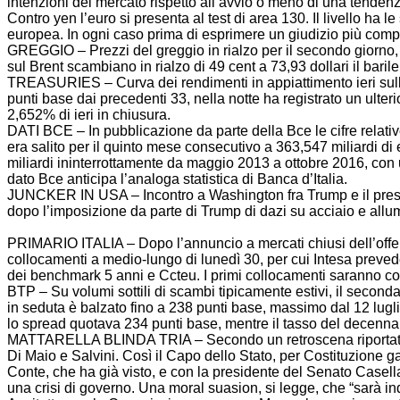
intenzioni del mercato rispetto all’avvio o meno di una tende
Contro yen l’euro si presenta al test di area 130. Il livello ha 
europea. In ogni caso prima di esprimere un giudizio più comple
GREGGIO – Prezzi del greggio in rialzo per il secondo giorno, sul
sul Brent scambiano in rialzo di 49 cent a 73,93 dollari il baril
TREASURIES – Curva dei rendimenti in appiattimento ieri sulla pi
punti base dai precedenti 33, nella notte ha registrato un ulter
2,652% di ieri in chiusura.
DATI BCE – In pubblicazione da parte della Bce le cifre relative 
era salito per il quinto mese consecutivo a 363,547 miliardi di 
miliardi ininterrottamente da maggio 2013 a ottobre 2016, con u
dato Bce anticipa l’analoga statistica di Banca d’Italia.
JUNCKER IN USA – Incontro a Washington fra Trump e il presi
dopo l’imposizione da parte di Trump di dazi su acciaio e allu
PRIMARIO ITALIA – Dopo l’annuncio a mercati chiusi dell’offerta 
collocamenti a medio-lungo di lunedì 30, per cui Intesa preve
dei benchmark 5 anni e Ccteu. I primi collocamenti saranno comu
BTP – Su volumi sottili di scambi tipicamente estivi, il second
in seduta è balzato fino a 238 punti base, massimo dal 12 lugl
lo spread quotava 234 punti base, mentre il tasso del decennal
MATTARELLA BLINDA TRIA – Secondo un retroscena riportato da ‘
Di Maio e Salvini. Così il Capo dello Stato, per Costituzione gar
Conte, che ha già visto, e con la presidente del Senato Casellat
una crisi di governo. Una moral suasion, si legge, che “sarà ind