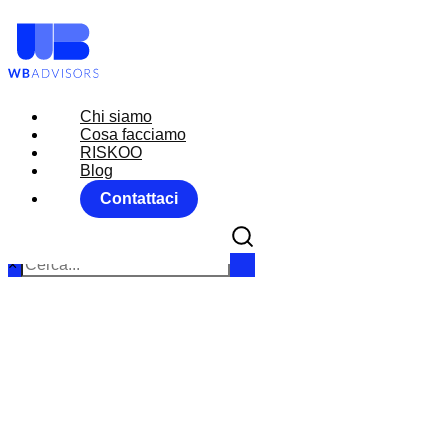
Chi siamo
Chi siamo
Cosa facciamo
Cosa facciamo
RISKOO
RISKOO
Blog
Blog
Contattaci
Contattaci
×
MARKET M
Hom