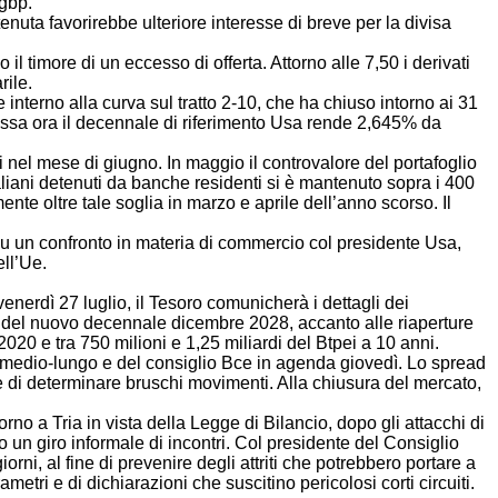
 gbp.
tenuta favorirebbe ulteriore interesse di breve per la divisa
l timore di un eccesso di offerta. Attorno alle 7,50 i derivati
rile.
interno alla curva sul tratto 2-10, che ha chiuso intorno ai 31
stessa ora il decennale di riferimento Usa rende 2,645% da
ti nel mese di giugno. In maggio il controvalore del portafoglio
taliani detenuti da banche residenti si è mantenuto sopra i 400
te oltre tale soglia in marzo e aprile dell’anno scorso. Il
 un confronto in materia di commercio col presidente Usa,
ell’Ue.
enerdì 27 luglio, il Tesoro comunicherà i dettagli dei
o del nuovo decennale dicembre 2028, accanto alle riaperture
20 e tra 750 milioni e 1,25 miliardi del Btpei a 10 anni.
e a medio-lungo e del consiglio Bce in agenda giovedì. Lo spread
e di determinare bruschi movimenti. Alla chiusura del mercato,
a Tria in vista della Legge di Bilancio, dopo gli attacchi di
so un giro informale di incontri. Col presidente del Consiglio
ni, al fine di prevenire degli attriti che potrebbero portare a
tri e di dichiarazioni che suscitino pericolosi corti circuiti.