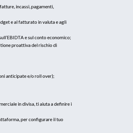
(fatture, incassi, pagamenti,
dget e al fatturato in valuta e agli
i sull’EBIDTA e sul conto economico;
tione proattiva del rischio di
ni anticipate e/o roll over);
iale in divisa, ti aiuta a definire i
taforma, per configurare il tuo