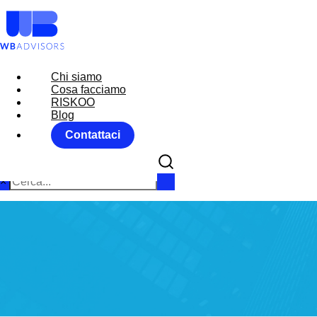
Chi siamo
Chi siamo
Cosa facciamo
Cosa facciamo
RISKOO
RISKOO
Blog
Blog
Contattaci
Contattaci
×