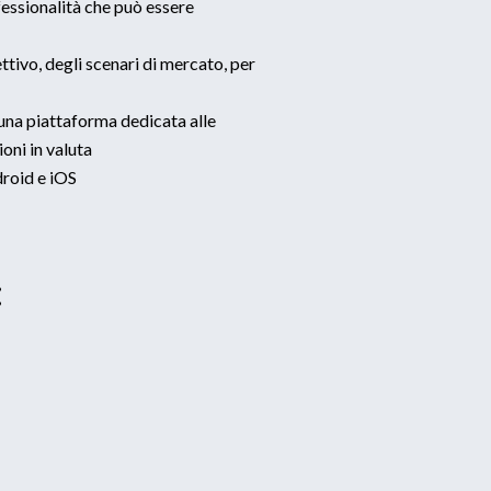
fessionalità che può essere
ttivo, degli scenari di mercato, per
na piattaforma dedicata alle
oni in valuta
droid e iOS
: