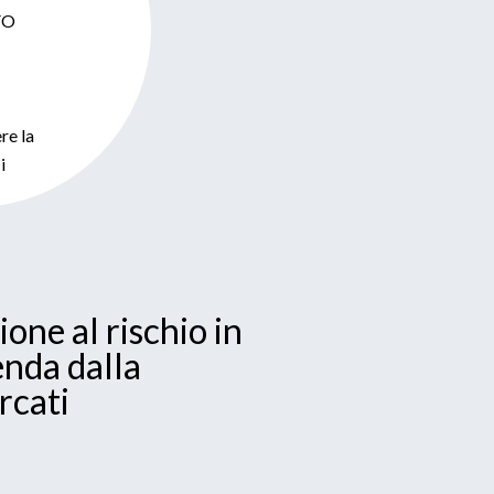
CFO
re la
i
ione al rischio in
enda dalla
rcati