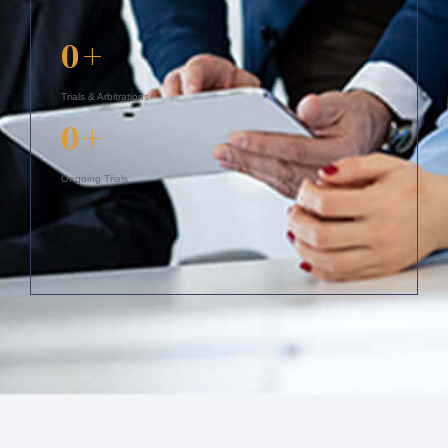
0
+
Trials & Arbitrations
0
+
Ongoing Trials