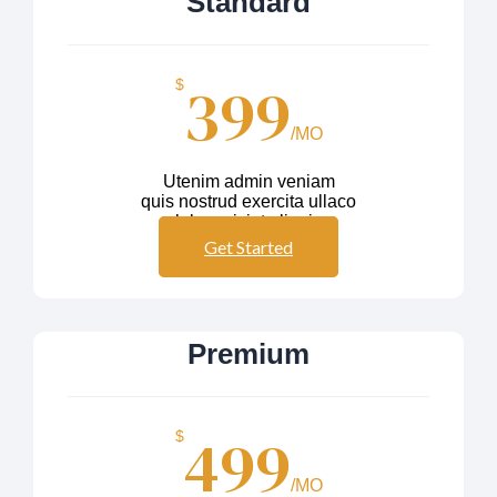
Standard
399
$
/MO
Utenim admin veniam
quis nostrud exercita ullaco
labos nisiut aliquip
Get Started
Premium
499
$
/MO