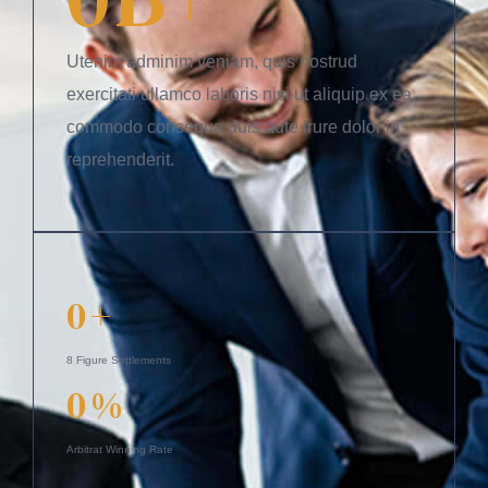
Utenim adminim veniam, quis nostrud
exercitati ullamco laboris nisi ut aliquip ex ea
commodo consequa duis aute irure dolor in
reprehenderit.
0
+
8 Figure Settlements
0
%
Arbitrat Winning Rate