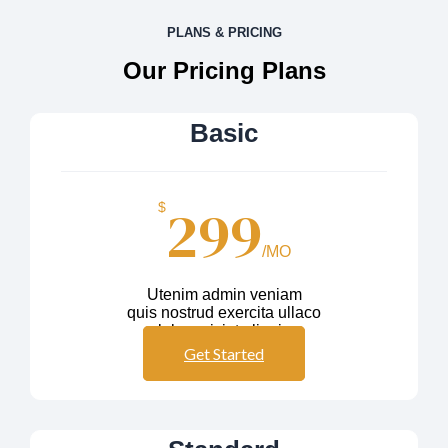
PLANS & PRICING
Our Pricing Plans
Basic
299
$
/MO
Utenim admin veniam
quis nostrud exercita ullaco
labos nisiut aliquip
Get Started