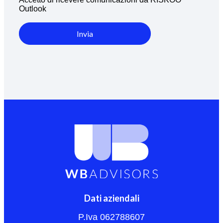
Outlook
Invia
Dati aziendali
P.Iva 062788607