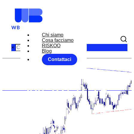
Chi siamo
Cosa facciamo
RISKOO
×
Blog
Contattaci
MARKET
MOVER 16
GENNAIO
2019