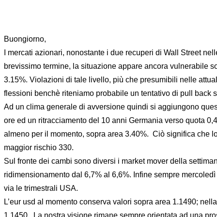
Buongiorno,
I mercati azionari, nonostante i due recuperi di Wall Street nel
brevissimo termine, la situazione appare ancora vulnerabile sop
3.15%. Violazioni di tale livello, più che presumibili nelle attu
flessioni benchè riteniamo probabile un tentativo di pull back su
Ad un clima generale di avversione quindi si aggiungono quest
ore ed un ritracciamento del 10 anni Germania verso quota 0,
almeno per il momento, sopra area 3.40%. Ciò significa che lo 
maggior rischio 330.
Sul fronte dei cambi sono diversi i market mover della settimana: 
ridimensionamento dal 6,7% al 6,6%. Infine sempre mercoledì a
via le trimestrali USA.
L’eur usd al momento conserva valori sopra area 1.1490; nella 
1.1450. La nostra visione rimane sempre orientata ad una pros