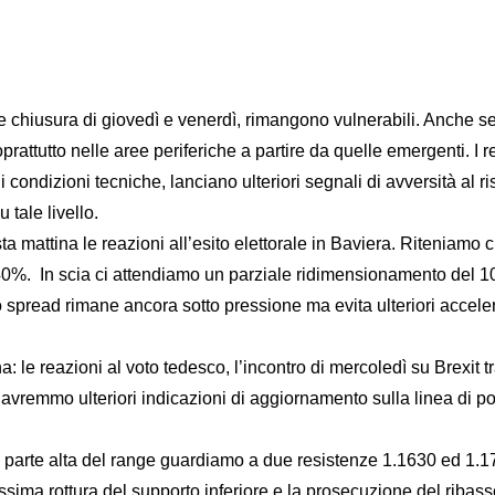
le chiusura di giovedì e venerdì, rimangono vulnerabili. Anche se
rattutto nelle aree periferiche a partire da quelle emergenti. I 
ali condizioni tecniche, lanciano ulteriori segnali di avversità al
 tale livello.
a mattina le reazioni all’esito elettorale in Baviera. Riteniamo
40%. In scia ci attendiamo un parziale ridimensionamento del 10
spread rimane ancora sotto pressione ma evita ulteriori acceler
le reazioni al voto tedesco, l’incontro di mercoledì su Brexit tra 
vremmo ulteriori indicazioni di aggiornamento sulla linea di p
parte alta del range guardiamo a due resistenze 1.1630 ed 1.175
sima rottura del supporto inferiore e la prosecuzione del riba