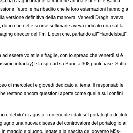
essa da Draghi durante la riunione annuale di Fmi e Banca
ussione l’euro, e ha ribadito che le loro esternazioni hanno già
i alla versione definitiva della manovra. Venerdì Draghi aveva
i, dopo che nelle scorse settimane aveva indicato una salita
naging director del Fmi Lipton che, parlando all'”Handelsbatt”,
 ad essere volatile e fragile, con lo spread che venerdì si è
(massimo intraday) e la spread su Bund a 308 punti base. Sullo
opeo di mercoledì e giovedì dedicato al tema. Il responsabile
o che restano ancora questioni aperte come quella sui confini
debito’ di agosto, contenente i dati sul portafoglio di titoli
in giugno una nuova discesa del controvalore del portafoglio ai
rate in maggio e giugno, legate alla nascita del governo M5s-