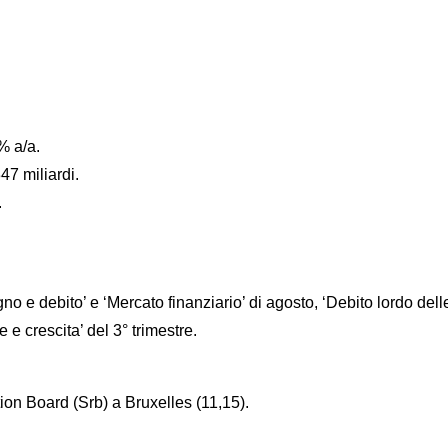
% a/a.
47 miliardi.
.
o e debito’ e ‘Mercato finanziario’ di agosto, ‘Debito lordo del
e e crescita’ del 3° trimestre.
on Board (Srb) a Bruxelles (11,15).