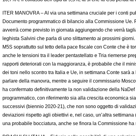
ITER MANOVRA – Al via una settimana cruciale per i conti pubb
Documento programmatico di bilancio alla Commissione Ue. Più in
avverrà come previsto in giornata aggiungendo che verrà tagliato
leghista Salvini che parla di uno slittamento ai prossimi giorni.
M5S soprattutto sul tetto della pace fiscale con Conte che è to
anche le tensioni tra il leader pentastellato e Tria riemerse pre
rapporti deteriorati con la maggioranza, è probabile che il min
dei toni nello scontro tra Italia e Ue, in settimana Conte sarà 
parlare della manovra, mentre a seguire il commissario Moscovi
ha confermato definitivamente la non validazione della NaDef fac
programmatico, con riferimento sia alla crescita economica sia a
successivi (biennio 2020-21), che non sono oggetto di validazio
deviazioni rispetto agli obiettivi e, nel caso, un’altra settima
una probabile bocciatura, anche se finora la Commissione ha sot