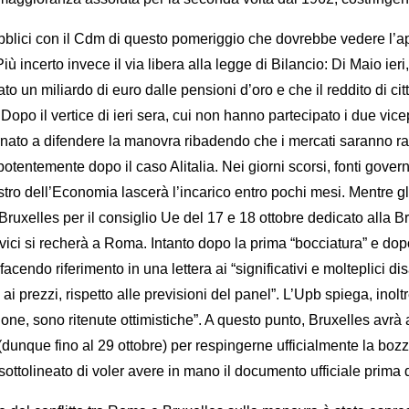
lici con il Cdm di questo pomeriggio che dovrebbe vedere l’appr
certo invece il via libera alla legge di Bilancio: Di Maio ieri, 
 un miliardo di euro dalle pensioni d’oro e che il reddito di citt
 Dopo il vertice di ieri sera, cui non hanno partecipato i due vic
rnato a difendere la manovra ribadendo che i mercati saranno ras
potentemente dopo il caso Alitalia. Nei giorni scorsi, fonti gover
istro dell’Economia lascerà l’incarico entro pochi mesi. Mentre g
a Bruxelles per il consiglio Ue del 17 e 18 ottobre dedicato alla
ci si recherà a Roma. Intanto dopo la prima “bocciatura” e dopo
endo riferimento in una lettera ai “significativi e molteplici dis
i prezzi, rispetto alle previsioni del panel”. L’Upb spiega, inol
ne, sono ritenute ottimistiche”. A questo punto, Bruxelles avrà 
na (dunque fino al 29 ottobre) per respingerne ufficialmente la boz
tolineato di voler avere in mano il documento ufficiale prima di