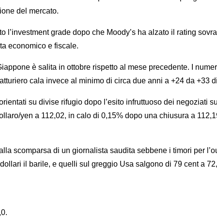
zione del mercato.
to l’investment grade dopo che Moody’s ha alzato il rating sovra
sta economico e fiscale.
ppone è salita in ottobre rispetto al mese precedente. I numeri 
atturiero cala invece al minimo di circa due anni a +24 da +33 d
rientati su divise rifugio dopo l’esito infruttuoso dei negoziati su
ollaro/yen a 112,02, in calo di 0,15% dopo una chiusura a 112,1
la scomparsa di un giornalista saudita sebbene i timori per l’out
dollari il barile, e quelli sul greggio Usa salgono di 79 cent a 72,
,0.