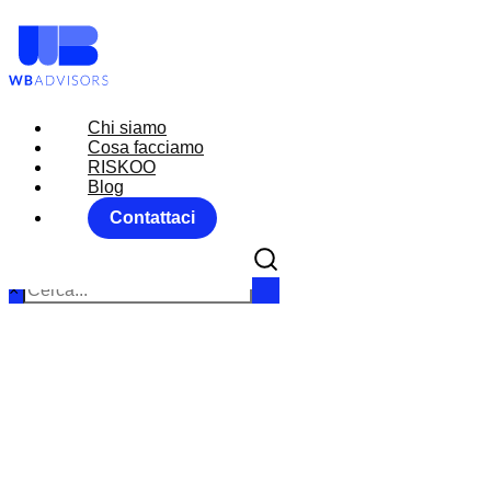
Chi siamo
Chi siamo
Cosa facciamo
Cosa facciamo
RISKOO
RISKOO
Blog
Blog
Contattaci
Contattaci
×
MARKET MO
Hom