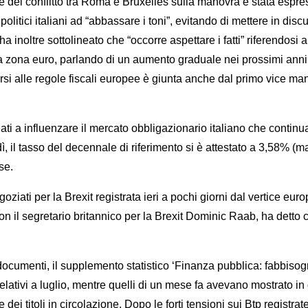
 del conflitto tra Roma e Bruxelles sulla manovra è stata espr
litici italiani ad “abbassare i toni”, evitando di mettere in disc
ha inoltre sottolineato che “occorre aspettare i fatti” riferendos
della zona euro, parlando di un aumento graduale nei prossimi ann
ersi alle regole fiscali europee è giunta anche dal primo vice ma
ati a influenzare il mercato obbligazionario italiano che continua
dì, il tasso del decennale di riferimento si è attestato a 3,58% 
se.
iati per la Brexit registrata ieri a pochi giorni dal vertice eur
 con il segretario britannico per la Brexit Dominic Raab, ha dett
enti, il supplemento statistico ‘Finanza pubblica: fabbisogno e 
no relativi a luglio, mentre quelli di un mese fa avevano mostrato 
e dei titoli in circolazione. Dopo le forti tensioni sui Btp regist