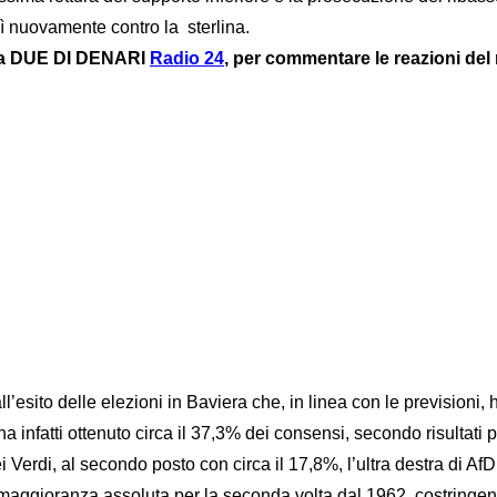
 nuovamente contro la sterlina.
ni a DUE DI DENARI
Radio 24
, per commentare le reazioni del 
to delle elezioni in Baviera che, in linea con le previsioni, han
a infatti ottenuto circa il 37,3% dei consensi, secondo risultati 
 Verdi, al secondo posto con circa il 17,8%, l’ultra destra di AfD
 maggioranza assoluta per la seconda volta dal 1962, costringendo