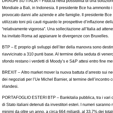
DRAGHI SU ITALIA – Fiducia nella possibilità di una soluzione
Mondiale a Bali, in Indonesia. Il presidente Bce ha ammonito i po
provocato danni alle aziende e alle famiglie. Il presidente Bce 
utilizzato toni più cauti riguardo le prospettive d’inflazione 
“relativamente vigorosa”. Una sollecitazione all’Italia ad atten
ha invitato Roma ad appianare le divergenze con Bruxelles.
BTP – E proprio gli sviluppi dell’iter della manovra sono destin
riavvicinato a 310 punti base. Al termine della seduta di vener
sfondo restano i verdetti di Moody’s e S&P attesi entro fine me
BREXIT – Altro market mover la nuova battuta d’arresto sui negoz
dei negoziati per l’Ue Michel Barnier, al termine dell’incontro
irlandesi.
PORTAFOGLIO ESTERI BTP – Bankitalia pubblica, tra i vari docum
di Stato italiani detenuti da investitori esteri. I numeri saran
minimi da oltre un anno, a circa 664 miliardi, al 33,7% dei total