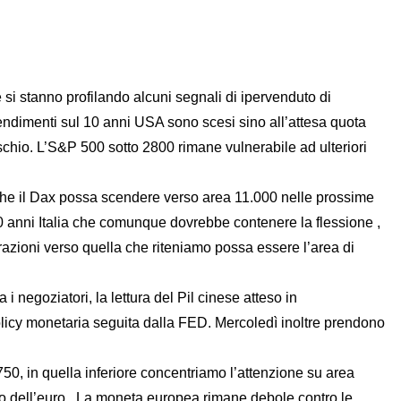
 si stanno profilando alcuni segnali di ipervenduto di
rendimenti sul 10 anni USA sono scesi sino all’attesa quota
 rischio. L’S&P 500 sotto 2800 rimane vulnerabile ad ulteriori
 che il Dax possa scendere verso area 11.000 nelle prossime
 anni Italia che comunque dovrebbe contenere la flessione ,
azioni verso quella che riteniamo possa essere l’area di
i negoziatori, la lettura del Pil cinese atteso in
olicy monetaria seguita dalla FED. Mercoledì inoltre prendono
0, in quella inferiore concentriamo l’attenzione su area
sso dell’euro. La moneta europea rimane debole contro le