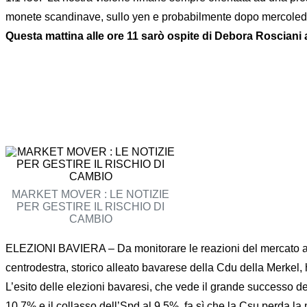
monete scandinave, sullo yen e probabilmente dopo mercoledì
Questa mattina alle ore 11 sarò ospite di Debora Roscia
MARKET MOVER : LE NOTIZIE
PER GESTIRE IL RISCHIO DI
CAMBIO
ELEZIONI BAVIERA – Da monitorare le reazioni del mercato all’esi
centrodestra, storico alleato bavarese della Cdu della Merkel, h
L’esito delle elezioni bavaresi, che vede il grande successo dei
10,7% e il collasso dell’Spd al 9,5%, fa sì che la Csu perda la