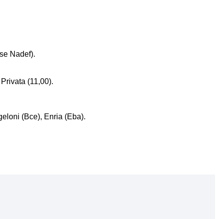
se Nadef).
Privata (11,00).
loni (Bce), Enria (Eba).