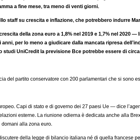
ramma a fine mese, tra meno di venti giorni.
llo staff su crescita e inflazione, che potrebbero indurre 
crescita della zona euro a 1,8% nel 2019 e 1,7% nel 2020 — liv
anni, per lo meno a giudicare dalla mancata ripresa dell’indice
 studi UniCredit la previsione Bce potrebbe essere di circa 1
ia del partito conservatore con 200 parlamentari che si sono es
peo. Capi di stato e di governo dei 27 paesi Ue — dice l’agend
relazioni esterne. La riunione odierna è dedicata anche alla B
i domani alla zona euro.
iscutere della legge di bilancio italiana né di quella francese p