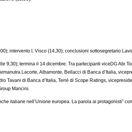
00); intervento I. Visco (14,30); conclusioni sottosegretario Lav
le 9,30); termina il 14 dicembre. Tra partecipanti viceDG Abi T
armanutra Lacorte, Albamonte, Bellacci di Banca d’Italia, vicepr
ro Tavani di Banca d’Italia, Terré di Scope Ratings, vicepresid
Group Mancini.
anche italiane nell’Unione europea. La parola ai protagonisti” c