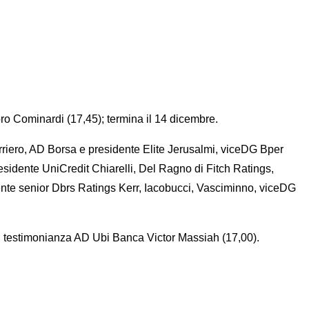
oro Cominardi (17,45); termina il 14 dicembre.
orriero, AD Borsa e presidente Elite Jerusalmi, viceDG Bper
esidente UniCredit Chiarelli, Del Ragno di Fitch Ratings,
ente senior Dbrs Ratings Kerr, Iacobucci, Vasciminno, viceDG
on testimonianza AD Ubi Banca Victor Massiah (17,00).