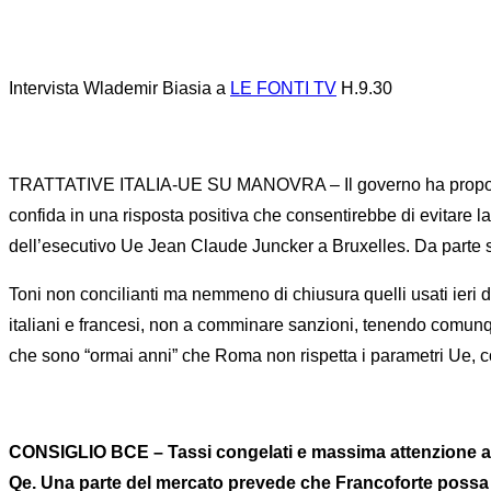
Intervista Wlademir Biasia a
LE FONTI TV
H.9.30
TRATTATIVE ITALIA-UE SU MANOVRA – Il governo ha proposto al
confida in una risposta positiva che consentirebbe di evitare l
dell’esecutivo Ue Jean Claude Juncker a Bruxelles. Da parte s
Toni non concilianti ma nemmeno di chiusura quelli usati ieri d
italiani e francesi, non a comminare sanzioni, tenendo comunq
che sono “ormai anni” che Roma non rispetta i parametri Ue, con
CONSIGLIO BCE – Tassi congelati e massima attenzione alla 
Qe. Una parte del mercato prevede che Francoforte possa gar