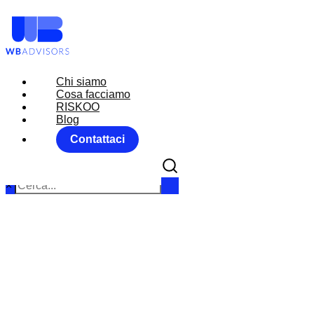
Chi siamo
Chi siamo
Cosa facciamo
Cosa facciamo
RISKOO
RISKOO
Blog
Blog
Contattaci
Contattaci
×
MARKET MOV
Home