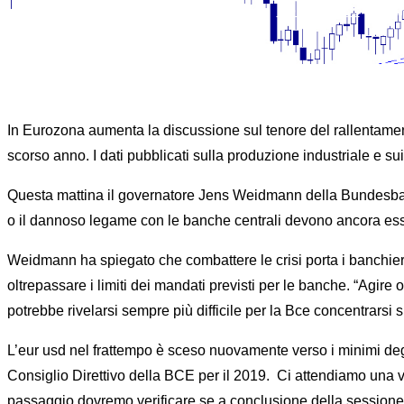
Home
News
MARK
In Eurozona aumenta la discussione sul tenore del rallentamen
scorso anno. I dati pubblicati sulla produzione industriale 
Questa mattina il governatore Jens Weidmann della Bundesbank 
o il dannoso legame con le banche centrali devono ancora esse
Weidmann ha spiegato che combattere le crisi porta i banchieri c
oltrepassare i limiti dei mandati previsti per le banche. “Agir
potrebbe rivelarsi sempre più difficile per la Bce concentrarsi su
L’eur usd nel frattempo è sceso nuovamente verso i minimi deg
Consiglio Direttivo della BCE per il 2019. Ci attendiamo una v
passaggio dovremo verificare se a conclusione della sessione o