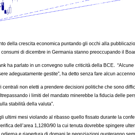
ET MOVER 12 FEBBRAIO 2109 EURO SEMPRE DEBOLE
to della crescita economica puntando gli occhi alla pubblicazion
e sui consumi di dicembre in Germania stanno preoccupando il B
ha parlato in un convegno sulle criticità della BCE. “Alcune qu
re adeguatamente gestite”, ha detto senza fare alcun accenno all
entrali non eletti a prendere decisioni politiche che sono diffic
e oltrepassando i limiti del mandato minerebbe la fiducia delle p
lla stabilità della valuta”.
li ultimi mesi violando al ribasso quello fissato durante la co
erifica dell’area 1,1280/90 la cui tenuta dovrebbe spingere ulte
dierna e riapertura di domani le negoziazioni quoteranno sempre