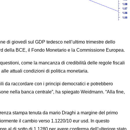
e di giovedì sul GDP tedesco nell’ultimo trimestre dello
oard della BCE, il Fondo Monetario e la Commissione Europea.
estioni, come la mancanza di credibilità delle regole fiscali
e attuali condizioni di politica monetaria.
ili da raccordare con i principi democratici e potrebbero
ersone nella banca centrale”, ha spiegato Weidmann. “Alla fine,
nferenza stampa tenuta da mario Draghi a margine del primo
riormente il cambio verso 1.1220/10 eur usd. In questo
 al di sotto di 1.1280 per avere conferma dell’ulteriore stato