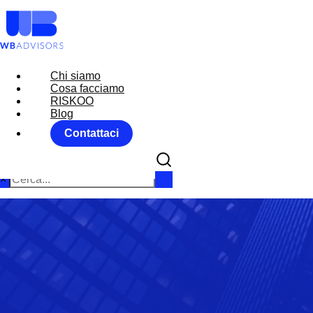
Chi siamo
Chi siamo
Cosa facciamo
Cosa facciamo
RISKOO
RISKOO
Blog
Blog
Contattaci
Contattaci
×