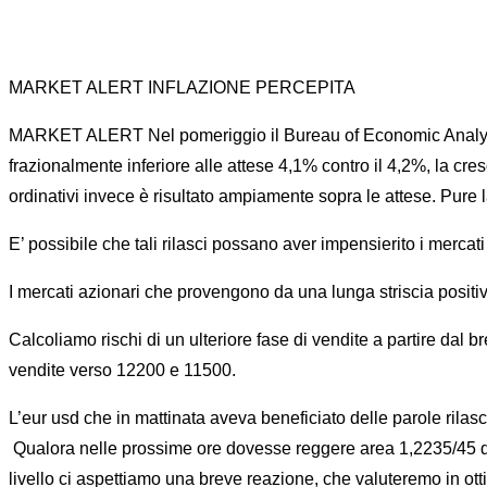
MARKET ALERT INFLAZIONE PERCEPITA
MARKET ALERT Nel pomeriggio il Bureau of Economic Analysis ed
frazionalmente inferiore alle attese 4,1% contro il 4,2%, la cresc
ordinativi invece è risultato ampiamente sopra le attese. Pure 
E’ possibile che tali rilasci possano aver impensierito i merc
I mercati azionari che provengono da una lunga striscia positiv
Calcoliamo rischi di un ulteriore fase di vendite a partire da
vendite verso 12200 e 11500.
L’eur usd che in mattinata aveva beneficiato delle parole rilas
Qualora nelle prossime ore dovesse reggere area 1,2235/45 do
livello ci aspettiamo una breve reazione, che valuteremo in ot