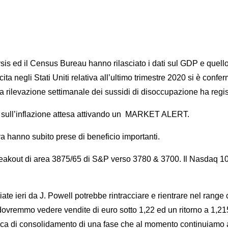
 il Census Bureau hanno rilasciato i dati sul GDP e quello rela
ita negli Stati Uniti relativa all’ultimo trimestre 2020 si è confer
la rilevazione settimanale dei sussidi di disoccupazione ha regis
ati sull’inflazione attesa attivando un MARKET ALERT.
a hanno subito prese di beneficio importanti.
l breakout di area 3875/65 di S&P verso 3780 & 3700. Il Nasdaq 
ciate ieri da J. Powell potrebbe rintracciare e rientrare nel ra
vremmo vedere vendite di euro sotto 1,22 ed un ritorno a 1,21
tica di consolidamento di una fase che al momento continuiamo a