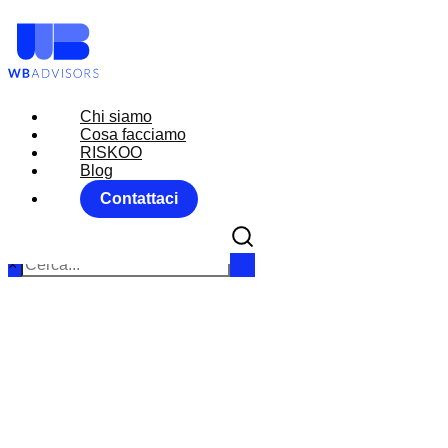
Chi siamo
Chi siamo
Cosa facciamo
Cosa facciamo
RISKOO
RISKOO
Blog
Blog
Contattaci
Contattaci
×
MARKET ALER
Home
N