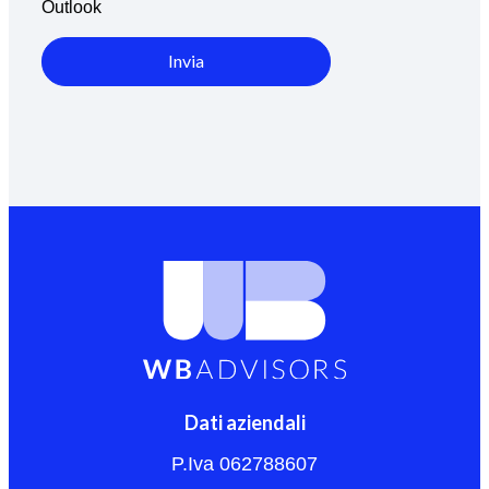
Outlook
Invia
Dati aziendali
P.Iva 062788607