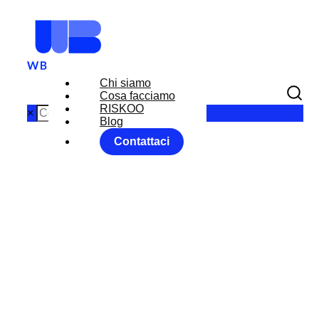
Chi siamo
Cosa facciamo
RISKOO
×
Blog
Contattaci
ITALEXIT
SONDAGGIO
Home
WB Perspectives
ITALEXIT SONDAGGIO