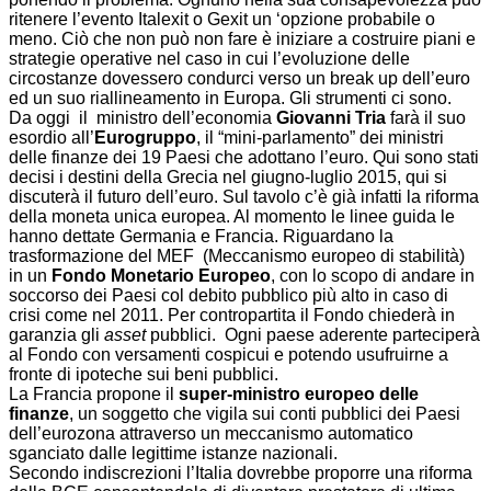
ritenere l’evento Italexit o Gexit un ‘opzione probabile o
meno. Ciò che non può non fare è iniziare a costruire piani e
strategie operative nel caso in cui l’evoluzione delle
circostanze dovessero condurci verso un break up dell’euro
ed un suo riallineamento in Europa. Gli strumenti ci sono.
Da oggi il ministro dell’economia
Giovanni Tria
farà il suo
esordio all’
Eurogruppo
, il “mini-parlamento” dei ministri
delle finanze dei 19 Paesi che adottano l’euro. Qui sono stati
decisi i destini della Grecia nel giugno-luglio 2015, qui si
discuterà il futuro dell’euro. Sul tavolo c’è già infatti la riforma
della moneta unica europea. Al momento le linee guida le
hanno dettate Germania e Francia. Riguardano la
trasformazione del MEF (Meccanismo europeo di stabilità)
in un
Fondo Monetario Europeo
, con lo scopo di andare in
soccorso dei Paesi col debito pubblico più alto in caso di
crisi come nel 2011. Per contropartita il Fondo chiederà in
garanzia gli
asset
pubblici. Ogni paese aderente parteciperà
al Fondo con versamenti cospicui e potendo usufruirne a
fronte di ipoteche sui beni pubblici.
La Francia propone il
super-ministro europeo delle
finanze
, un soggetto che vigila sui conti pubblici dei Paesi
dell’eurozona attraverso un meccanismo automatico
sganciato dalle legittime istanze nazionali.
Secondo indiscrezioni l’Italia dovrebbe proporre una riforma