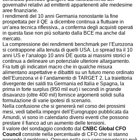
governativi relativi ad emittenti appartenenti alle medesime
aree finanziarie.
I rendimenti del 10 anni Germania nonostante la fine
prospettata per il QE a dicembre continua a fluttuare in
un’area tecnica riflessiva., a conferma degli acquisti operati
in questa fase non più soltanto dalla BCE ma anche dal
mercato.
La compressione dei rendimenti benchmark per l’Eurozona
si contrappone alla tenuta di quelli USA. Lo spread tra il 10
anni US e l’analogo 10 anni DE quota ai massimi storici e
continua a delineare un potenziale ulteriore allargamento.
Fra tutti gli indicatori macro che in qualche misura
alimentano aspettative e dibattiti su un futuro meno ordinato
dell’Eurozona vi è l’andamento di TARGET 2. La traiettoria
divergente dei saldi tra Germania ed Italia e Spagna, la
prima in forte surplus (950 mil eur) i secondi in grande
disavanzo (oltre 400 mil) fornisce argomenti solidi sulla
formulazione di varie ipotesi di scenario.
Nella confusione che si genererà nel corso dei prossimi
mesi, vedi tabella impegni dell’Eurogruppo pubblicata da
Amundi, vi sono in calendario diversi eventi che possono
prestare il fianco ad un aumento delle tensioni.
Il valore del sondaggio condotto dal
CNBC Global CFO
Council
consiste nella percentuale di CFO che si stanno
ponendo il problema. Ognuno nella sua consapevolezza può