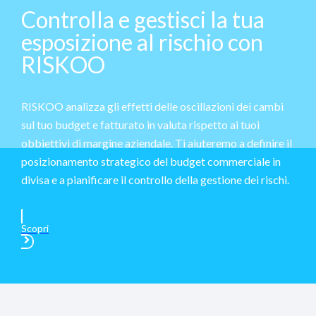
Controlla e gestisci la tua
esposizione al rischio con
RISKOO
RISKOO analizza gli effetti delle oscillazioni dei cambi
sul tuo budget e fatturato in valuta rispetto ai tuoi
obbiettivi di margine aziendale. Ti aiuteremo a definire il
posizionamento strategico del budget commerciale in
divisa e a pianificare il controllo della gestione dei rischi.
Scopri