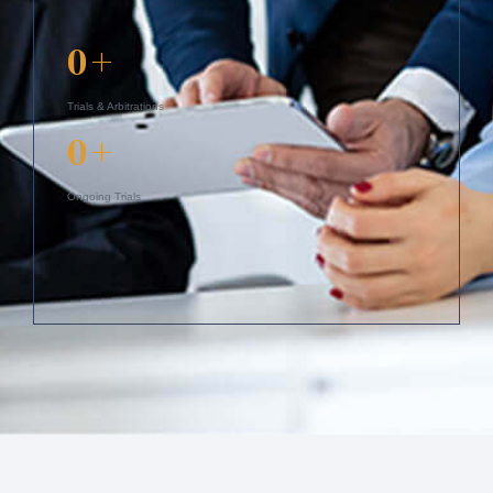
0
+
Trials & Arbitrations
0
+
Ongoing Trials