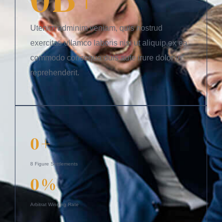
Utenim adminim veniam, quis nostrud
exercitati ullamco laboris nisi ut aliquip ex ea
commodo consequa duis aute irure dolor in
reprehenderit.
0
+
8 Figure Settlements
0
%
Arbitrat Winning Rate