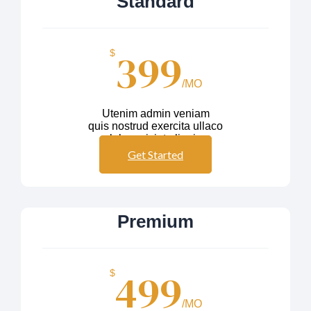
Standard
399
$
/MO
Utenim admin veniam
quis nostrud exercita ullaco
labos nisiut aliquip
Get Started
Premium
499
$
/MO