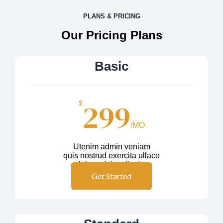
PLANS & PRICING
Our Pricing Plans
Basic
299
$
/MO
Utenim admin veniam
quis nostrud exercita ullaco
labos nisiut aliquip
Get Started