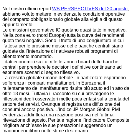
Nel nostro ultimo report
WB PERSPECTIVES del 20 agosto
,
abbiamo voluto mettere in evidenza le condizioni operative
del comparto obbligazionario globale alla vigilia di questo
appuntamento.
Le emissioni governative IG quotano quasi tutte in negativo.
Nella zona euro (nord Europa) tutta la curva dei rendimenti
quota tassi negativi. Sono il frutto di una congiuntura in cui
l’attesa per le prossime mosse delle banche centrali siano
guidate dall’intenzione di riattivare robusti programmi di
allentamento monetario.
I dati economici su cui rifletteranno i board delle banche
centrali per prendere le decisioni definitive continuano ad
esprimere scenari di segno riflessivo.
La crescita globale rimane debole. In particolare esprimono
sofferenza i comparti manifatturieri. In Eurozona il
rallentamento del manifatturiero risulta più acuto ed in atto da
oltre 18 mesi. Tuttavia il racconto su cui prevalgono le
riflessioni degli osservatori mette poca enfasi sulla tenuta del
settore dei servizi. Ovunque si registra una diffusione dei
consumi ancora positiva. L’indice JP Morgan Global PMI
evidenzia addirittura una reazione positiva nell’ultima
rilevazione di agosto. Per tale ragione l’indicatore Composite
migliora anch’esso le sue prestazioni suggerendo un
maggior equilibrio nelle stime di scenario.