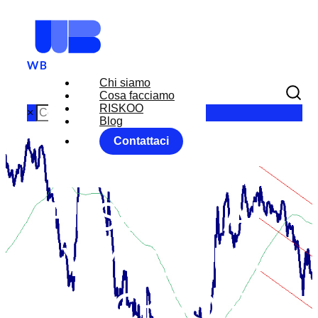
Chi siamo
Cosa facciamo
RISKOO
×
Blog
Contattaci
FEDERAL
RESERVE AL
SYMPOSIUM
JACKSON