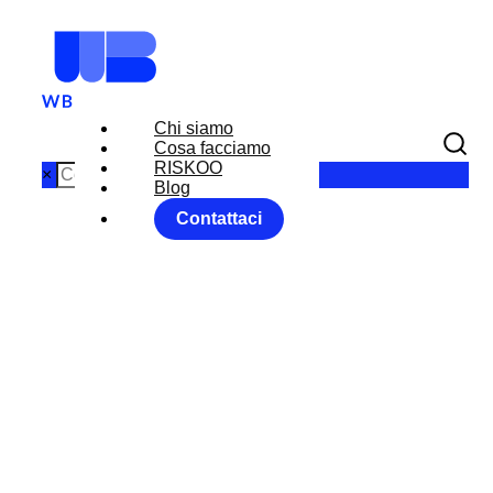
Chi siamo
Cosa facciamo
RISKOO
×
Blog
Contattaci
EVERYONE IS
A RISK
MANAGER
Home
Senza categoria
EVERYONE IS A RISK MANAGER