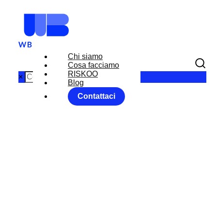
Chi siamo
Cosa facciamo
RISKOO
×
Blog
Contattaci
CRISI DELLO
STRETTO DI
HORMUZ:
EFFETTI