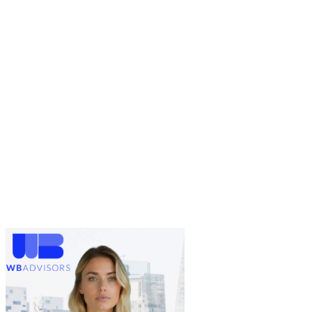
CINA
Home
Uncategorized
CRISI DELLO STRETTO DI HORMUZ: EFFETTI
ECONOMICI, GEOPOLITICI E IMPLICAZIONI PER
EUROPA, STATI UNITI E CINA