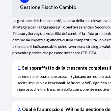
Gestione Rischio Cambio
La gestione del rischio cambi, a causa della sua elevata vol
strategica per raggiungere gli obiettivi aziendali. Second
Treasury Survey), la volatilità dei cambi è la sfida principal
cambio ha impatti significatavi sulla competitività Le val
aziendale: è indispensabile quindi avere una strategia valuta
prevenire perdite che possono intaccare l’EBIDTA.
1.
Sei sopraffatto dalla crescente complessit
Le emozioni (paura, speranza, …) giocano un ruolo cruci
scelte impulsive e irrazionali. Affidarsi a WB significa 
rigoroso, che ti affrancherà dalla componente emotiva le
2.
Qual è l’approccio di WB nella gestione de