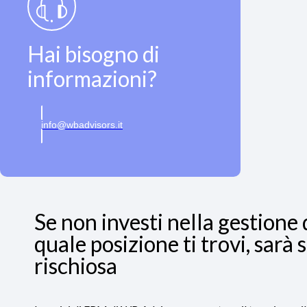
Hai bisogno di
informazioni?
info@wbadvisors.it
Se non investi nella gestione 
quale posizione ti trovi, sar
rischiosa