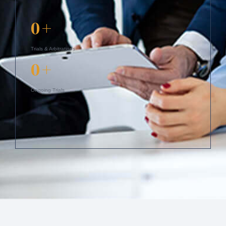
0
+
Trials & Arbitrations
0
+
Ongoing Trials