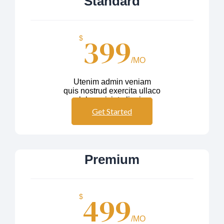
Standard
399
$
/MO
Utenim admin veniam
quis nostrud exercita ullaco
labos nisiut aliquip
Get Started
Premium
499
$
/MO