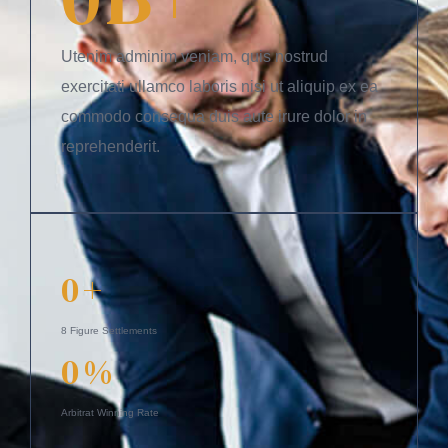
Utenim adminim veniam, quis nostrud
exercitati ullamco laboris nisi ut aliquip ex ea
commodo consequa duis aute irure dolor in
reprehenderit.
0
+
8 Figure Settlements
0
%
Arbitrat Winning Rate