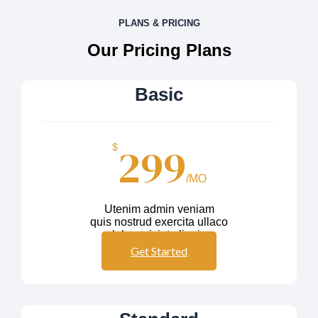
PLANS & PRICING
Our Pricing Plans
Basic
299
$
/MO
Utenim admin veniam
quis nostrud exercita ullaco
labos nisiut aliquip
Get Started